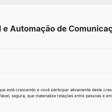
RM e Automação de Comunica
balho: Remoto
e está crescendo e você participar ativamente deste cre
vel, segura, que materializa relações entre pessoas e emp