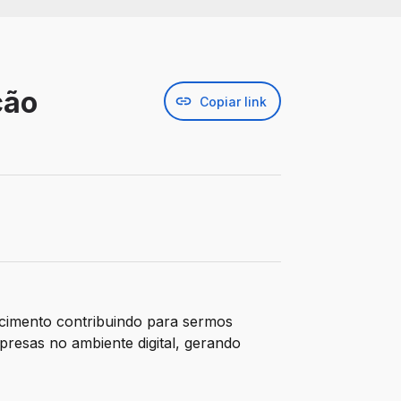
ção
Copiar link
scimento contribuindo para sermos
resas no ambiente digital, gerando