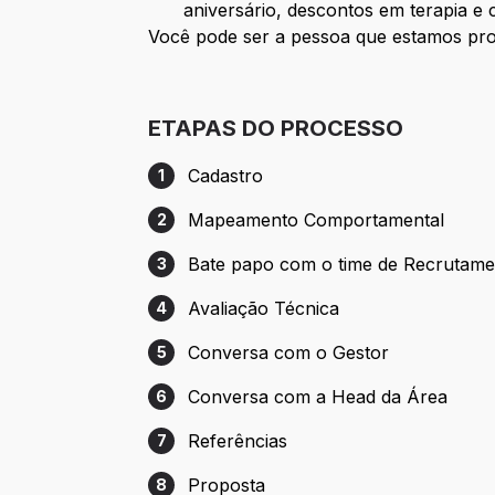
aniversário, descontos em terapia e c
Você pode ser a pessoa que estamos pro
ETAPAS DO PROCESSO
Cadastro
1
Etapa 1: Cadastro
Mapeamento Comportamental
2
Etapa 2: Mapeamento Comportamental
Bate papo com o time de Recrutame
3
Etapa 3: Bate papo com o time de Recru
Avaliação Técnica
4
Etapa 4: Avaliação Técnica
Conversa com o Gestor
5
Etapa 5: Conversa com o Gestor
Conversa com a Head da Área
6
Etapa 6: Conversa com a Head da Área
Referências
7
Etapa 7: Referências
Proposta
8